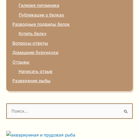
Галерея питомника
Публикации о белках
Разводные подвиды белок
Купить белку
Вопросы-ответы
Домашние бурундуки
Отзывы
Написать отзыв
Разведение рыбы
П
о
и
с